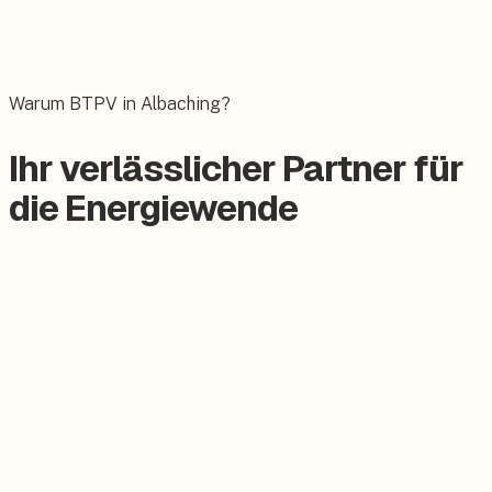
Wallbox
Das E-Auto bequem zuhause laden.
Warum BTPV in Albaching?
Ihr verlässlicher Partner für
die Energiewende
Zertifizierter Meisterbetrieb
Keine Subunternehmer, alles aus einer Hand.