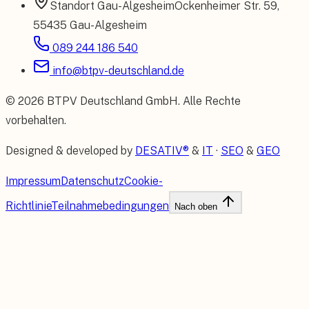
Standort
Gau-Algesheim
Ockenheimer Str. 59
,
55435 Gau-Algesheim
089 244 186 540
info@btpv-deutschland.de
©
2026
BTPV Deutschland GmbH
. Alle Rechte
vorbehalten.
Designed & developed by
DESATIV®
&
IT
·
SEO
&
GEO
Impressum
Datenschutz
Cookie-
Richtlinie
Teilnahmebedingungen
Nach oben