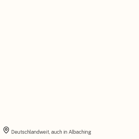
Persönlicher Ansprechpartner
Feste Betreuung von der Beratung bis zum Service.
Installation aus einer Hand
Planung, Montage und Inbetriebnahme vom eigenen Team.
Rundum abgesichert
Starke Garantien und umfassender Versicherungsschutz.
Deutschlandweit, auch in
Albaching