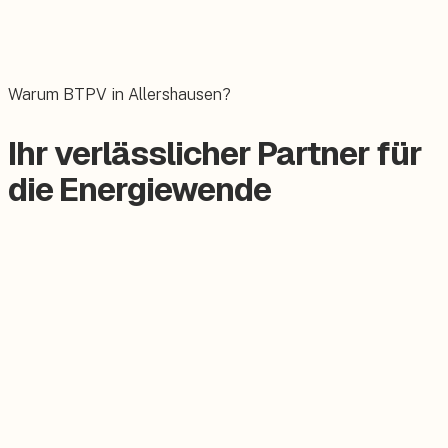
Wallbox
Das E-Auto bequem zuhause laden.
Warum BTPV in Allershausen?
Ihr verlässlicher Partner für
die Energiewende
Zertifizierter Meisterbetrieb
Keine Subunternehmer, alles aus einer Hand.