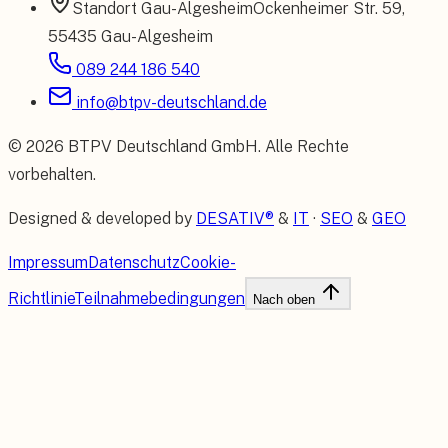
Standort
Gau-Algesheim
Ockenheimer Str. 59
,
55435 Gau-Algesheim
089 244 186 540
info@btpv-deutschland.de
©
2026
BTPV Deutschland GmbH
. Alle Rechte
vorbehalten.
Designed & developed by
DESATIV®
&
IT
·
SEO
&
GEO
Impressum
Datenschutz
Cookie-
Richtlinie
Teilnahmebedingungen
Nach oben