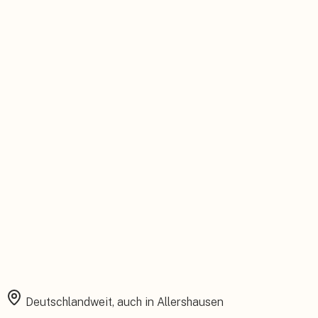
Persönlicher Ansprechpartner
Feste Betreuung von der Beratung bis zum Service.
Installation aus einer Hand
Planung, Montage und Inbetriebnahme vom eigenen Team.
Rundum abgesichert
Starke Garantien und umfassender Versicherungsschutz.
Deutschlandweit, auch in
Allershausen