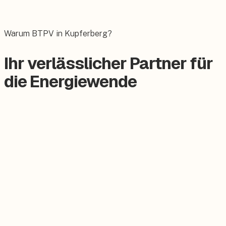
Das E-Auto bequem zuhause laden.
Warum BTPV in Kupferberg?
Ihr verlässlicher Partner für
die Energiewende
Zertifizierter Meisterbetrieb
Keine Subunternehmer, alles aus einer Hand.