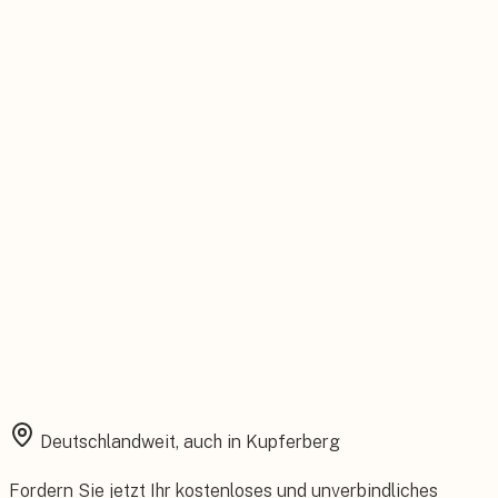
Persönlicher Ansprechpartner
Feste Betreuung von der Beratung bis zum Service.
Installation aus einer Hand
Planung, Montage und Inbetriebnahme vom eigenen Team.
Rundum abgesichert
Starke Garantien und umfassender Versicherungsschutz.
Deutschlandweit, auch in
Kupferberg
Fordern Sie jetzt Ihr kostenloses und unverbindliches