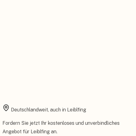
Feste Betreuung von der Beratung bis zum Service.
Installation aus einer Hand
Planung, Montage und Inbetriebnahme vom eigenen Team.
Rundum abgesichert
Starke Garantien und umfassender Versicherungsschutz.
Deutschlandweit, auch in
Leiblfing
Fordern Sie jetzt Ihr kostenloses und unverbindliches
Angebot für
Leiblfing
an.