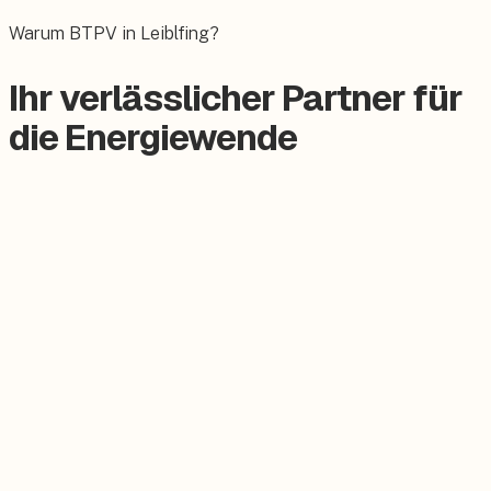
Das E-Auto bequem zuhause laden.
Warum BTPV in Leiblfing?
Ihr verlässlicher Partner für
die Energiewende
Zertifizierter Meisterbetrieb
Keine Subunternehmer, alles aus einer Hand.
Persönlicher Ansprechpartner