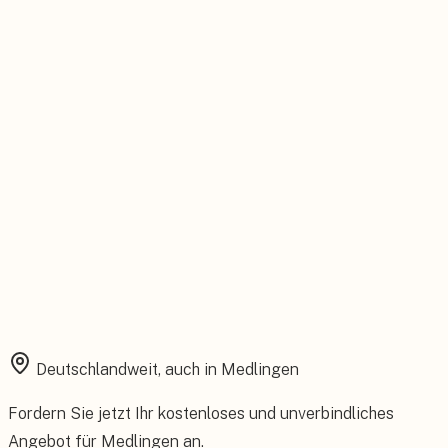
Feste Betreuung von der Beratung bis zum Service.
Installation aus einer Hand
Planung, Montage und Inbetriebnahme vom eigenen Team.
Rundum abgesichert
Starke Garantien und umfassender Versicherungsschutz.
Deutschlandweit, auch in
Medlingen
Fordern Sie jetzt Ihr kostenloses und unverbindliches
Angebot für
Medlingen
an.