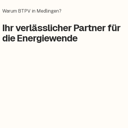
Das E-Auto bequem zuhause laden.
Warum BTPV in Medlingen?
Ihr verlässlicher Partner für
die Energiewende
Zertifizierter Meisterbetrieb
Keine Subunternehmer, alles aus einer Hand.
Persönlicher Ansprechpartner