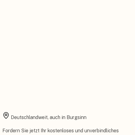
Persönlicher Ansprechpartner
Feste Betreuung von der Beratung bis zum Service.
Installation aus einer Hand
Planung, Montage und Inbetriebnahme vom eigenen Team.
Rundum abgesichert
Starke Garantien und umfassender Versicherungsschutz.
Deutschlandweit, auch in
Burgsinn
Fordern Sie jetzt Ihr kostenloses und unverbindliches