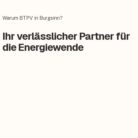
Das E-Auto bequem zuhause laden.
Warum BTPV in Burgsinn?
Ihr verlässlicher Partner für
die Energiewende
Zertifizierter Meisterbetrieb
Keine Subunternehmer, alles aus einer Hand.