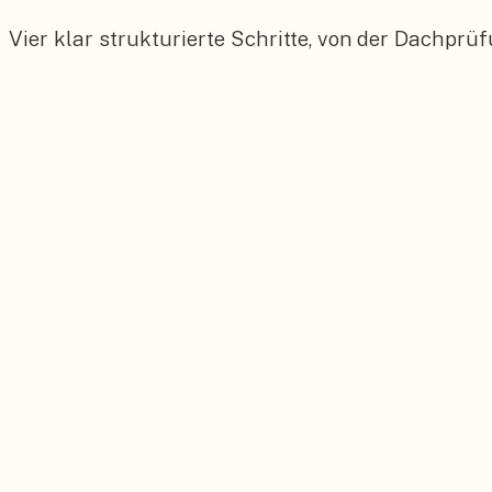
Vier klar strukturierte Schritte, von der Dachpr
01
Dachprüfung
Statische Prüfung und Vorbereitung der Montage
02