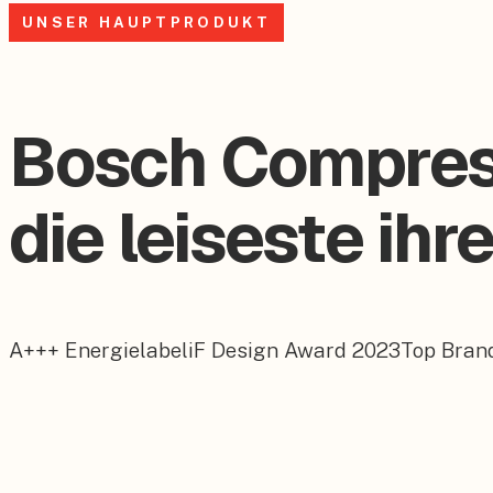
UNSER HAUPTPRODUKT
Bosch Compres
die leiseste ihr
A+++ Energielabel
iF Design Award 2023
Top Bran
Bosch Compress
5800i AW