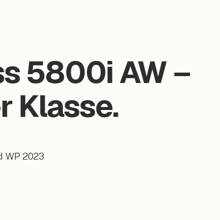
s 5800i AW –
er Klasse.
d WP 2023