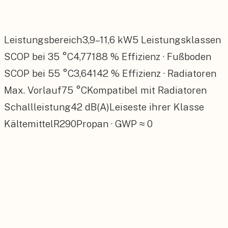
Luft-Wasser-Wärmepumpe · A+++ · R290 · 42 dB(A
Leistungsbereich
3,9–11,6 kW
5 Leistungsklassen
SCOP bei 35 °C
4,77
188 % Effizienz · Fußboden
SCOP bei 55 °C
3,64
142 % Effizienz · Radiatoren
Max. Vorlauf
75 °C
Kompatibel mit Radiatoren
Schallleistung
42 dB(A)
Leiseste ihrer Klasse
Kältemittel
R290
Propan · GWP ≈ 0
WiFi & App-Steuerung via HomeCom Easy
PV-Integration über Bosch Energy Manage