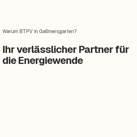
Wallbox
Das E-Auto bequem zuhause laden.
Warum BTPV in Gallmersgarten?
Ihr verlässlicher Partner für
die Energiewende
Zertifizierter Meisterbetrieb
Keine Subunternehmer, alles aus einer Hand.