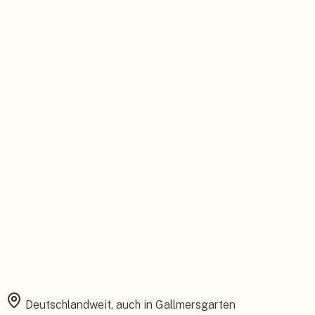
Persönlicher Ansprechpartner
Feste Betreuung von der Beratung bis zum Service.
Installation aus einer Hand
Planung, Montage und Inbetriebnahme vom eigenen Team.
Rundum abgesichert
Starke Garantien und umfassender Versicherungsschutz.
Deutschlandweit, auch in
Gallmersgarten