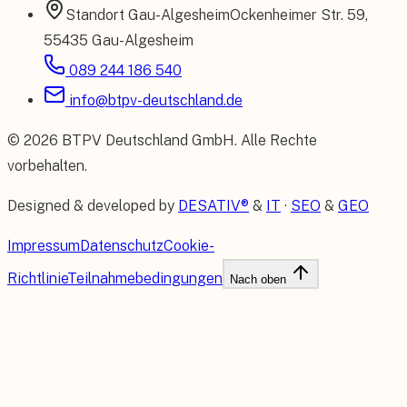
Standort
Gau-Algesheim
Ockenheimer Str. 59
,
55435 Gau-Algesheim
089 244 186 540
info@btpv-deutschland.de
©
2026
BTPV Deutschland GmbH
. Alle Rechte
vorbehalten.
Designed & developed by
DESATIV®
&
IT
·
SEO
&
GEO
Impressum
Datenschutz
Cookie-
Richtlinie
Teilnahmebedingungen
Nach oben