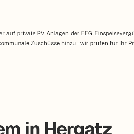
er auf private PV-Anlagen, der EEG-Einspeiseverg
munale Zuschüsse hinzu – wir prüfen für Ihr Proj
em in Hergatz