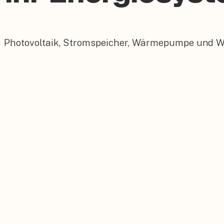
Photovoltaik, Stromspeicher, Wärmepumpe und Wall
Photovoltaik
Maßgeschneiderte PV-Anlagen für Ihr Dach.
Stromspeicher