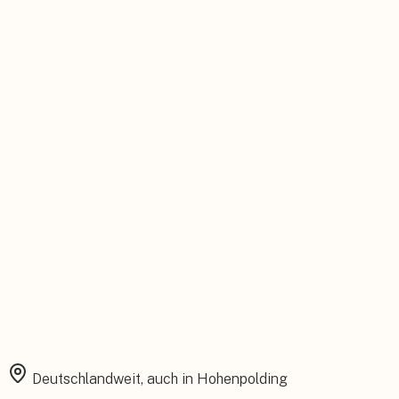
Persönlicher Ansprechpartner
Feste Betreuung von der Beratung bis zum Service.
Installation aus einer Hand
Planung, Montage und Inbetriebnahme vom eigenen Team.
Rundum abgesichert
Starke Garantien und umfassender Versicherungsschutz.
Deutschlandweit, auch in
Hohenpolding