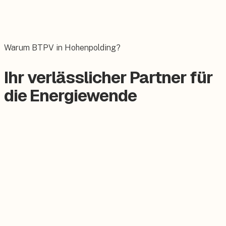
Wallbox
Das E-Auto bequem zuhause laden.
Warum BTPV in Hohenpolding?
Ihr verlässlicher Partner für
die Energiewende
Zertifizierter Meisterbetrieb
Keine Subunternehmer, alles aus einer Hand.