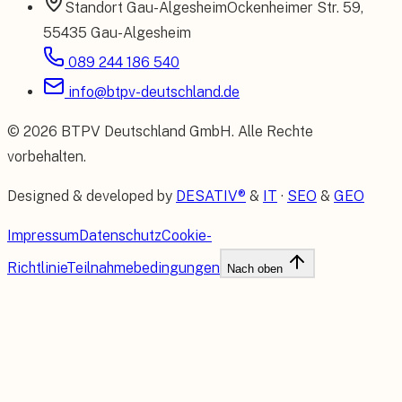
Standort
Gau-Algesheim
Ockenheimer Str. 59
,
55435 Gau-Algesheim
089 244 186 540
info@btpv-deutschland.de
©
2026
BTPV Deutschland GmbH
. Alle Rechte
vorbehalten.
Designed & developed by
DESATIV®
&
IT
·
SEO
&
GEO
Impressum
Datenschutz
Cookie-
Richtlinie
Teilnahmebedingungen
Nach oben