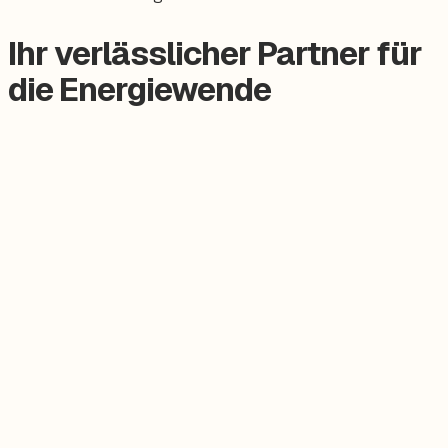
Ihr verlässlicher Partner für
die Energiewende
Zertifizierter Meisterbetrieb
Keine Subunternehmer, alles aus einer Hand.
Persönlicher Ansprechpartner
Feste Betreuung von der Beratung bis zum Service.