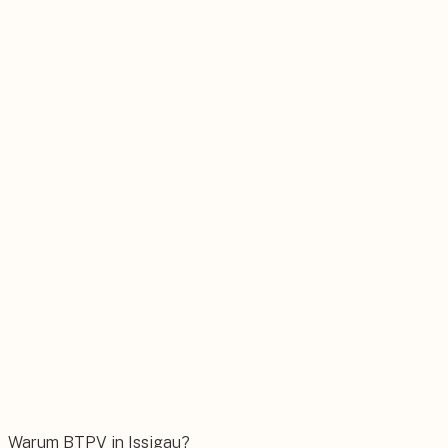
Stromspeicher
Sonnenstrom rund um die Uhr selbst nutzen.
Wärmepumpe
Nachhaltig heizen mit moderner Technik.
Wallbox
Das E-Auto bequem zuhause laden.
Warum BTPV in Issigau?