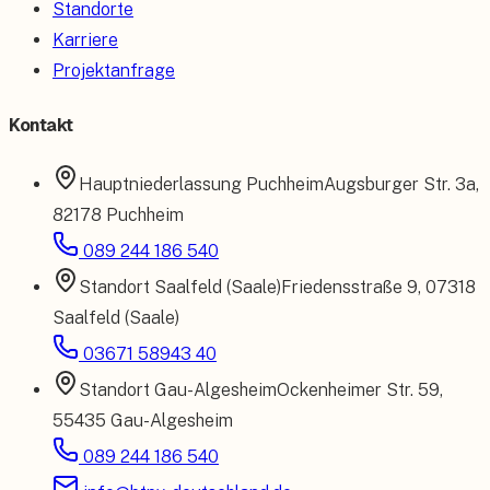
Standorte
Karriere
Projektanfrage
Kontakt
Hauptniederlassung
Puchheim
Augsburger Str. 3a
,
82178 Puchheim
089 244 186 540
Standort
Saalfeld (Saale)
Friedensstraße 9
,
07318
Saalfeld (Saale)
03671 58943 40
Standort
Gau-Algesheim
Ockenheimer Str. 59
,
55435 Gau-Algesheim
089 244 186 540