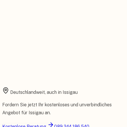
Installation aus einer Hand
Planung, Montage und Inbetriebnahme vom eigenen Team.
Rundum abgesichert
Starke Garantien und umfassender Versicherungsschutz.
Deutschlandweit, auch in
Issigau
Fordern Sie jetzt Ihr kostenloses und unverbindliches
Angebot für
Issigau
an.
Kostenlose Beratung
089 244 186 540