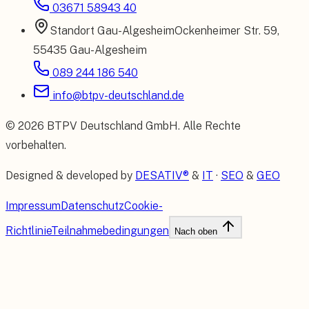
03671 58943 40
Standort
Gau-Algesheim
Ockenheimer Str. 59
,
55435 Gau-Algesheim
089 244 186 540
info@btpv-deutschland.de
©
2026
BTPV Deutschland GmbH
. Alle Rechte
vorbehalten.
Designed & developed by
DESATIV®
&
IT
·
SEO
&
GEO
Impressum
Datenschutz
Cookie-
Richtlinie
Teilnahmebedingungen
Nach oben