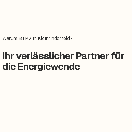
Wallbox
Das E-Auto bequem zuhause laden.
Warum BTPV in Kleinrinderfeld?
Ihr verlässlicher Partner für
die Energiewende
Zertifizierter Meisterbetrieb
Keine Subunternehmer, alles aus einer Hand.