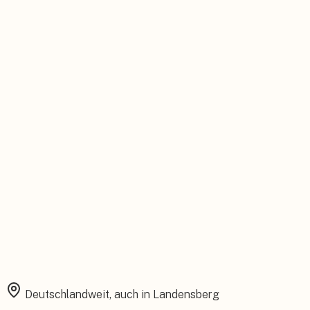
Persönlicher Ansprechpartner
Feste Betreuung von der Beratung bis zum Service.
Installation aus einer Hand
Planung, Montage und Inbetriebnahme vom eigenen Team.
Rundum abgesichert
Starke Garantien und umfassender Versicherungsschutz.
Deutschlandweit, auch in
Landensberg