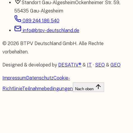
Standort
Gau-Algesheim
Ockenheimer Str. 59
,
55435 Gau-Algesheim
089 244 186 540
info@btpv-deutschland.de
©
2026
BTPV Deutschland GmbH
. Alle Rechte
vorbehalten.
Designed & developed by
DESATIV®
&
IT
·
SEO
&
GEO
Impressum
Datenschutz
Cookie-
Richtlinie
Teilnahmebedingungen
Nach oben