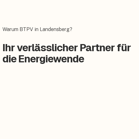
Wallbox
Das E-Auto bequem zuhause laden.
Warum BTPV in Landensberg?
Ihr verlässlicher Partner für
die Energiewende
Zertifizierter Meisterbetrieb
Keine Subunternehmer, alles aus einer Hand.