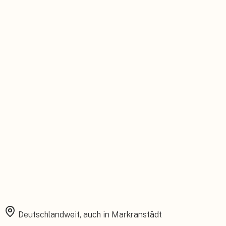
Persönlicher Ansprechpartner
Feste Betreuung von der Beratung bis zum Service.
Installation aus einer Hand
Planung, Montage und Inbetriebnahme vom eigenen Team.
Rundum abgesichert
Starke Garantien und umfassender Versicherungsschutz.
Deutschlandweit, auch in
Markranstädt