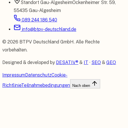
Standort
Gau-Algesheim
Ockenheimer Str. 59
,
55435 Gau-Algesheim
089 244 186 540
info@btpv-deutschland.de
©
2026
BTPV Deutschland GmbH
. Alle Rechte
vorbehalten.
Designed & developed by
DESATIV®
&
IT
·
SEO
&
GEO
Impressum
Datenschutz
Cookie-
Richtlinie
Teilnahmebedingungen
Nach oben