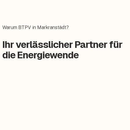
Wallbox
Das E-Auto bequem zuhause laden.
Warum BTPV in Markranstädt?
Ihr verlässlicher Partner für
die Energiewende
Zertifizierter Meisterbetrieb
Keine Subunternehmer, alles aus einer Hand.