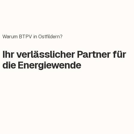
Wallbox
Das E-Auto bequem zuhause laden.
Warum BTPV in Ostfildern?
Ihr verlässlicher Partner für
die Energiewende
Zertifizierter Meisterbetrieb
Keine Subunternehmer, alles aus einer Hand.