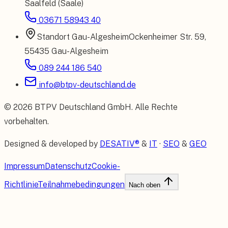
Saalfeld (Saale)
03671 58943 40
Standort
Gau-Algesheim
Ockenheimer Str. 59
,
55435 Gau-Algesheim
089 244 186 540
info@btpv-deutschland.de
©
2026
BTPV Deutschland GmbH
. Alle Rechte
vorbehalten.
Designed & developed by
DESATIV®
&
IT
·
SEO
&
GEO
Impressum
Datenschutz
Cookie-
Richtlinie
Teilnahmebedingungen
Nach oben