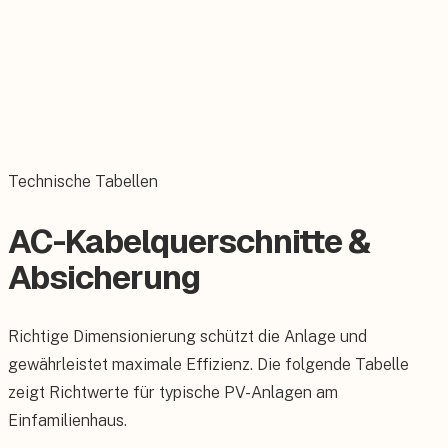
kWp, Gewerbe
WäPu-kompatibel
Nachrüstung
Kein neuer DC-
Batteriewechselrichter
Speicher an
Wechselrichter
(AC-gekoppelt)
besteh. Anlage
nötig
Technische Tabellen
AC-Kabelquerschnitte &
Absicherung
Richtige Dimensionierung schützt die Anlage und
gewährleistet maximale Effizienz. Die folgende Tabelle
zeigt Richtwerte für typische PV-Anlagen am
Einfamilienhaus.