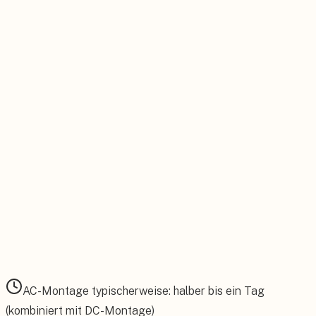
Verbindung des Wechselrichter-Ausgangs mit dem
Zählerfeld oder Unterverteiler. Einbau eines eigenen
Leitungsschutzschalters und FI-Schutzschalters gemäß
NAB.
06
Messtechnische Prüfung &
Inbetriebnahme
Isolationswiderstandsmessung,
Schleifenimpedanzmessung und Funktionskontrolle aller
Schutzeinrichtungen. Dokumentation aller Messwerte nach
DIN VDE 0100-600.
AC-Montage typischerweise: halber bis ein Tag
(kombiniert mit DC-Montage)