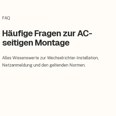
FAQ
Häufige Fragen zur AC-
seitigen Montage
Alles Wissenswerte zur Wechselrichter-Installation,
Netzanmeldung und den geltenden Normen.
Was versteht man unter AC-seitiger Montage bei einer
PV-Anlage?
Darf ich die AC-seitige Montage selbst durchführen?
Welche Normen gelten für die AC-seitige Montage?
Was kostet die AC-seitige Montage einer PV-Anlage?