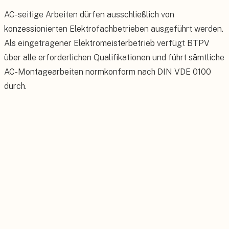
AC-seitige Arbeiten dürfen ausschließlich von
konzessionierten Elektrofachbetrieben ausgeführt werden.
Als eingetragener Elektromeisterbetrieb verfügt BTPV
über alle erforderlichen Qualifikationen und führt sämtliche
AC-Montagearbeiten normkonform nach DIN VDE 0100
durch.
DC-Seite (vor dem Wechselrichter)
Solarmodule, Unterkonstruktion, DC-Verkabelung,
Generatoranschlusskasten (GAK) und DC-
Überspannungsschutz. Gleichstrom bis 1.000 V.