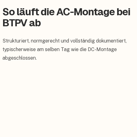
So läuft die AC-Montage bei
BTPV ab
Strukturiert, normgerecht und vollständig dokumentiert,
typischerweise am selben Tag wie die DC-Montage
abgeschlossen.
01
Wechselrichter-Montage
Fachgerechte Befestigung des Wechselrichters an einem
geeigneten, belüfteten Standort, i. d. R. im Technik- oder
Heizungsraum. Einhaltung der Mindestabstände und