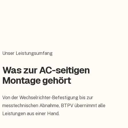
AC-Seite (nach dem Wechselrichter)
Wechselrichterausgang, Netzanbindung, Hausverteiler, FI-
Schalter, AC-Überspannungsschutz und
Potenzialausgleich. Wechselstrom 230/400 V.
Unser Leistungsumfang
Was zur AC-seitigen
Montage gehört
Von der Wechselrichter-Befestigung bis zur
messtechnischen Abnahme, BTPV übernimmt alle
Leistungen aus einer Hand.