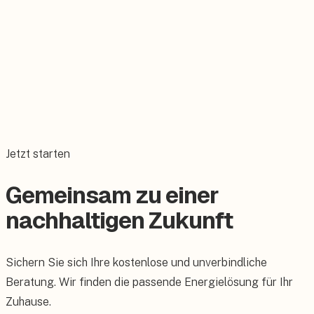
Was ist der Unterschied zwischen AC- und DC-seitiger
Montage?
Welcher Wechselrichter-Typ ist für mein Einfamilienhaus
geeignet?
Muss der Netzbetreiber der AC-seitigen Montage
zustimmen?
Jetzt starten
Gemeinsam zu einer
nachhaltigen Zukunft
Sichern Sie sich Ihre kostenlose und unverbindliche
Beratung. Wir finden die passende Energielösung für Ihr
Zuhause.