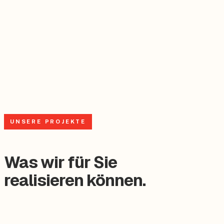
Individuelles Angebot
Sie erhalten ein maßgeschneidertes Angebot, transparent
und unverbindlich.
089 244 186 540
info@btpv-deutschland.de
UNSERE PROJEKTE
Was wir für Sie
realisieren können.
✓ Kostenlos & unverbindlich
Vor-Ort-Analyse