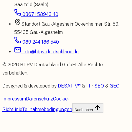
Saalfeld (Saale)
03671 58943 40
Standort
Gau-Algesheim
Ockenheimer Str. 59
,
55435 Gau-Algesheim
089 244 186 540
info@btpv-deutschland.de
©
2026
BTPV Deutschland GmbH
. Alle Rechte
vorbehalten.
Designed & developed by
DESATIV®
&
IT
·
SEO
&
GEO
Impressum
Datenschutz
Cookie-
Richtlinie
Teilnahmebedingungen
Nach oben