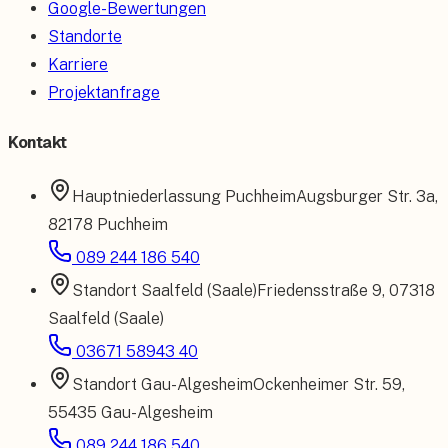
Google-Bewertungen
Standorte
Karriere
Projektanfrage
Kontakt
Hauptniederlassung
Puchheim
Augsburger Str. 3a
,
82178 Puchheim
089 244 186 540
Standort
Saalfeld (Saale)
Friedensstraße 9
,
07318
Saalfeld (Saale)
03671 58943 40
Standort
Gau-Algesheim
Ockenheimer Str. 59
,
55435 Gau-Algesheim
089 244 186 540