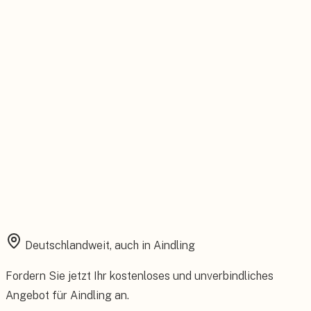
Feste Betreuung von der Beratung bis zum Service.
Installation aus einer Hand
Planung, Montage und Inbetriebnahme vom eigenen Team.
Rundum abgesichert
Starke Garantien und umfassender Versicherungsschutz.
Deutschlandweit, auch in
Aindling
Fordern Sie jetzt Ihr kostenloses und unverbindliches
Angebot für
Aindling
an.