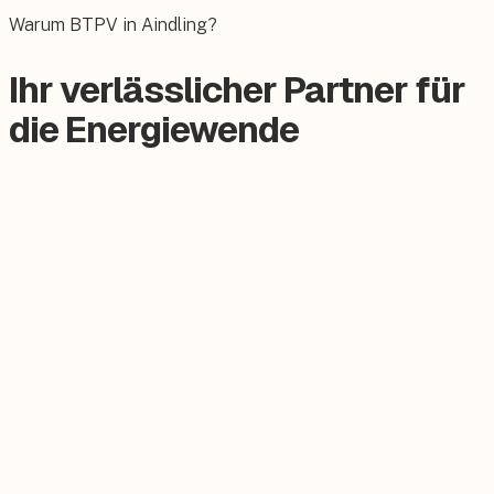
Das E-Auto bequem zuhause laden.
Warum BTPV in Aindling?
Ihr verlässlicher Partner für
die Energiewende
Zertifizierter Meisterbetrieb
Keine Subunternehmer, alles aus einer Hand.
Persönlicher Ansprechpartner