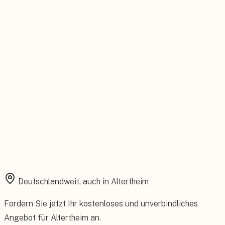
Feste Betreuung von der Beratung bis zum Service.
Installation aus einer Hand
Planung, Montage und Inbetriebnahme vom eigenen Team.
Rundum abgesichert
Starke Garantien und umfassender Versicherungsschutz.
Deutschlandweit, auch in
Altertheim
Fordern Sie jetzt Ihr kostenloses und unverbindliches
Angebot für
Altertheim
an.