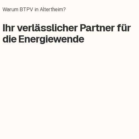
Das E-Auto bequem zuhause laden.
Warum BTPV in Altertheim?
Ihr verlässlicher Partner für
die Energiewende
Zertifizierter Meisterbetrieb
Keine Subunternehmer, alles aus einer Hand.
Persönlicher Ansprechpartner