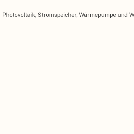
Photovoltaik, Stromspeicher, Wärmepumpe und Wall
Photovoltaik
Maßgeschneiderte PV-Anlagen für Ihr Dach.
Stromspeicher