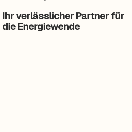
Ihr verlässlicher Partner für
die Energiewende
Zertifizierter Meisterbetrieb
Keine Subunternehmer, alles aus einer Hand.
Persönlicher Ansprechpartner
Feste Betreuung von der Beratung bis zum Service.