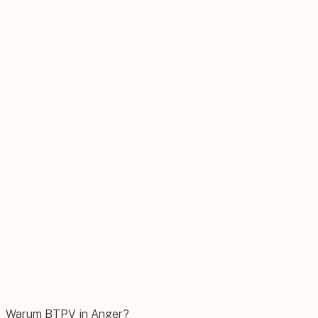
Stromspeicher
Sonnenstrom rund um die Uhr selbst nutzen.
Wärmepumpe
Nachhaltig heizen mit moderner Technik.
Wallbox
Das E-Auto bequem zuhause laden.
Warum BTPV in Anger?