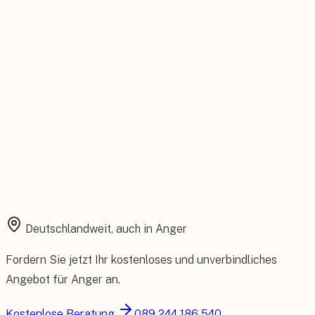
Installation aus einer Hand
Planung, Montage und Inbetriebnahme vom eigenen Team.
Rundum abgesichert
Starke Garantien und umfassender Versicherungsschutz.
Deutschlandweit, auch in
Anger
Fordern Sie jetzt Ihr kostenloses und unverbindliches
Angebot für
Anger
an.
Kostenlose Beratung
089 244 186 540