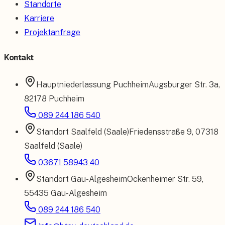
Standorte
Karriere
Projektanfrage
Kontakt
Hauptniederlassung
Puchheim
Augsburger Str. 3a
,
82178 Puchheim
089 244 186 540
Standort
Saalfeld (Saale)
Friedensstraße 9
,
07318
Saalfeld (Saale)
03671 58943 40
Standort
Gau-Algesheim
Ockenheimer Str. 59
,
55435 Gau-Algesheim
089 244 186 540