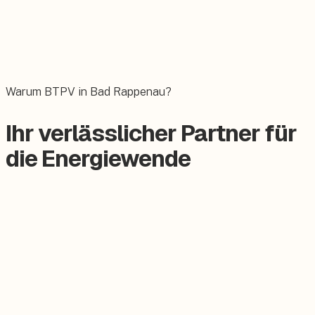
Wallbox
Das E-Auto bequem zuhause laden.
Warum BTPV in Bad Rappenau?
Ihr verlässlicher Partner für
die Energiewende
Zertifizierter Meisterbetrieb
Keine Subunternehmer, alles aus einer Hand.