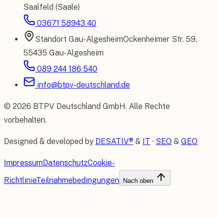
Saalfeld (Saale)
03671 58943 40
Standort
Gau-Algesheim
Ockenheimer Str. 59
,
55435 Gau-Algesheim
089 244 186 540
info@btpv-deutschland.de
©
2026
BTPV Deutschland GmbH
. Alle Rechte
vorbehalten.
Designed & developed by
DESATIV®
&
IT
·
SEO
&
GEO
Impressum
Datenschutz
Cookie-
Richtlinie
Teilnahmebedingungen
Nach oben