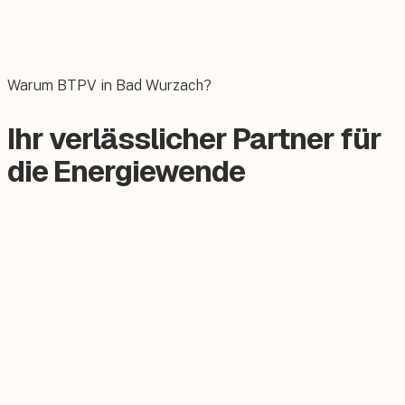
Wallbox
Das E-Auto bequem zuhause laden.
Warum BTPV in Bad Wurzach?
Ihr verlässlicher Partner für
die Energiewende
Zertifizierter Meisterbetrieb
Keine Subunternehmer, alles aus einer Hand.