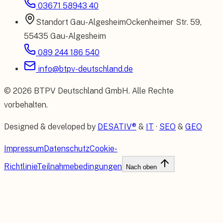
03671 58943 40
Standort
Gau-Algesheim
Ockenheimer Str. 59
,
55435 Gau-Algesheim
089 244 186 540
info@btpv-deutschland.de
©
2026
BTPV Deutschland GmbH
. Alle Rechte
vorbehalten.
Designed & developed by
DESATIV®
&
IT
·
SEO
&
GEO
Impressum
Datenschutz
Cookie-
Richtlinie
Teilnahmebedingungen
Nach oben