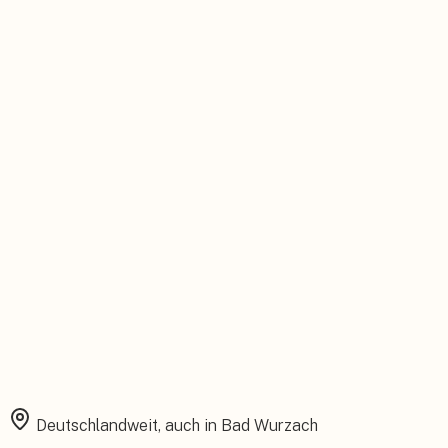
Persönlicher Ansprechpartner
Feste Betreuung von der Beratung bis zum Service.
Installation aus einer Hand
Planung, Montage und Inbetriebnahme vom eigenen Team.
Rundum abgesichert
Starke Garantien und umfassender Versicherungsschutz.
Deutschlandweit, auch in
Bad Wurzach