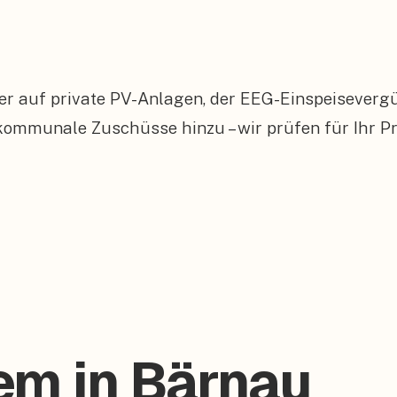
er auf private PV-Anlagen, der EEG-Einspeiseverg
munale Zuschüsse hinzu – wir prüfen für Ihr Proj
em in Bärnau