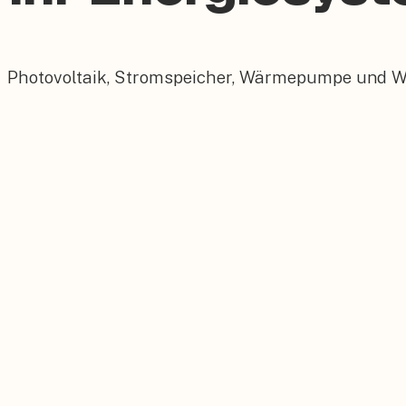
Photovoltaik, Stromspeicher, Wärmepumpe und Wall
Photovoltaik
Maßgeschneiderte PV-Anlagen für Ihr Dach.
Stromspeicher