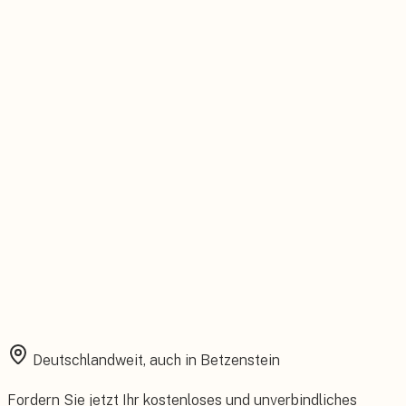
Persönlicher Ansprechpartner
Feste Betreuung von der Beratung bis zum Service.
Installation aus einer Hand
Planung, Montage und Inbetriebnahme vom eigenen Team.
Rundum abgesichert
Starke Garantien und umfassender Versicherungsschutz.
Deutschlandweit, auch in
Betzenstein
Fordern Sie jetzt Ihr kostenloses und unverbindliches