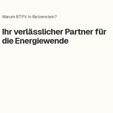
Das E-Auto bequem zuhause laden.
Warum BTPV in Betzenstein?
Ihr verlässlicher Partner für
die Energiewende
Zertifizierter Meisterbetrieb
Keine Subunternehmer, alles aus einer Hand.