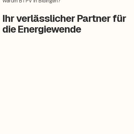
Warum BTPV in Bidingen?
Ihr verlässlicher Partner für
die Energiewende
Zertifizierter Meisterbetrieb
Keine Subunternehmer, alles aus einer Hand.
Persönlicher Ansprechpartner
Feste Betreuung von der Beratung bis zum Service.