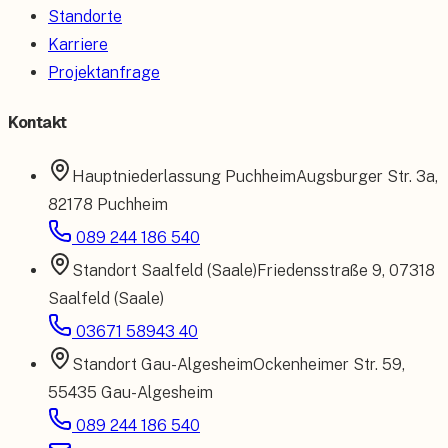
Standorte
Karriere
Projektanfrage
Kontakt
Hauptniederlassung
Puchheim
Augsburger Str. 3a
,
82178 Puchheim
089 244 186 540
Standort
Saalfeld (Saale)
Friedensstraße 9
,
07318
Saalfeld (Saale)
03671 58943 40
Standort
Gau-Algesheim
Ockenheimer Str. 59
,
55435 Gau-Algesheim
089 244 186 540