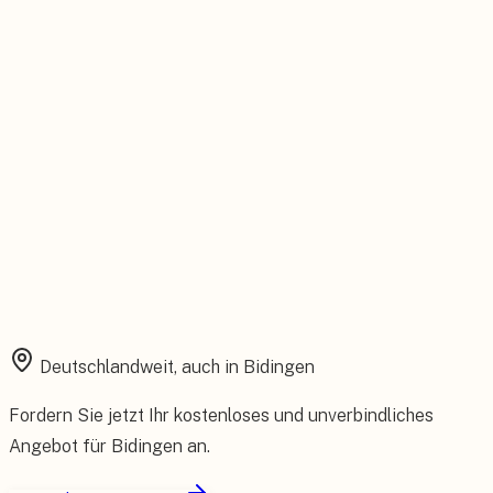
Installation aus einer Hand
Planung, Montage und Inbetriebnahme vom eigenen Team.
Rundum abgesichert
Starke Garantien und umfassender Versicherungsschutz.
Deutschlandweit, auch in
Bidingen
Fordern Sie jetzt Ihr kostenloses und unverbindliches
Angebot für
Bidingen
an.