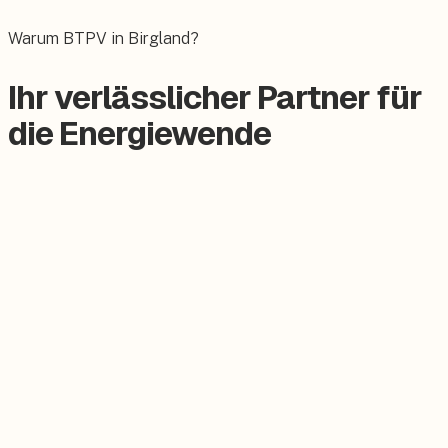
Das E-Auto bequem zuhause laden.
Warum BTPV in Birgland?
Ihr verlässlicher Partner für
die Energiewende
Zertifizierter Meisterbetrieb
Keine Subunternehmer, alles aus einer Hand.
Persönlicher Ansprechpartner