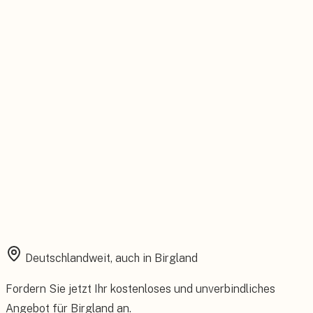
Feste Betreuung von der Beratung bis zum Service.
Installation aus einer Hand
Planung, Montage und Inbetriebnahme vom eigenen Team.
Rundum abgesichert
Starke Garantien und umfassender Versicherungsschutz.
Deutschlandweit, auch in
Birgland
Fordern Sie jetzt Ihr kostenloses und unverbindliches
Angebot für
Birgland
an.