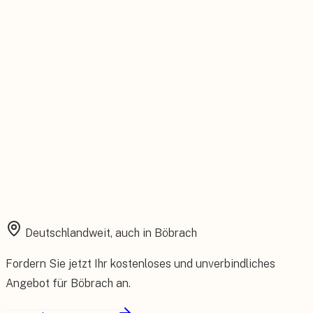
Installation aus einer Hand
Planung, Montage und Inbetriebnahme vom eigenen Team.
Rundum abgesichert
Starke Garantien und umfassender Versicherungsschutz.
Deutschlandweit, auch in
Böbrach
Fordern Sie jetzt Ihr kostenloses und unverbindliches
Angebot für
Böbrach
an.