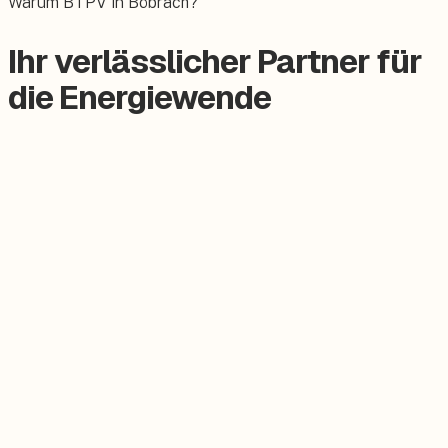
Warum BTPV in Böbrach?
Ihr verlässlicher Partner für
die Energiewende
Zertifizierter Meisterbetrieb
Keine Subunternehmer, alles aus einer Hand.
Persönlicher Ansprechpartner
Feste Betreuung von der Beratung bis zum Service.