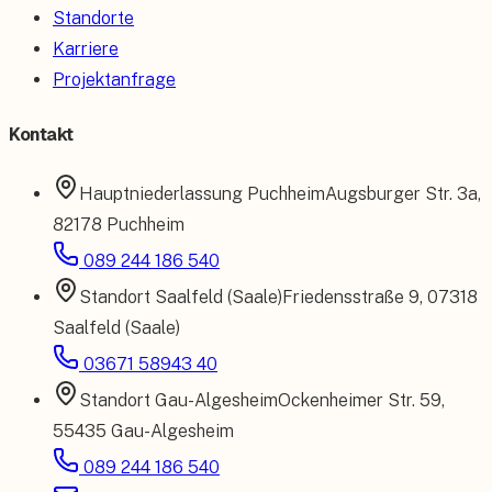
Standorte
Karriere
Projektanfrage
Kontakt
Hauptniederlassung
Puchheim
Augsburger Str. 3a
,
82178 Puchheim
089 244 186 540
Standort
Saalfeld (Saale)
Friedensstraße 9
,
07318
Saalfeld (Saale)
03671 58943 40
Standort
Gau-Algesheim
Ockenheimer Str. 59
,
55435 Gau-Algesheim
089 244 186 540