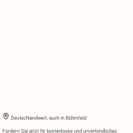
Persönlicher Ansprechpartner
Feste Betreuung von der Beratung bis zum Service.
Installation aus einer Hand
Planung, Montage und Inbetriebnahme vom eigenen Team.
Rundum abgesichert
Starke Garantien und umfassender Versicherungsschutz.
Deutschlandweit, auch in
Böhmfeld
Fordern Sie jetzt Ihr kostenloses und unverbindliches