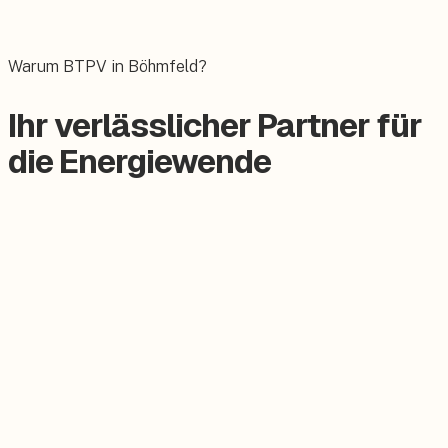
Das E-Auto bequem zuhause laden.
Warum BTPV in Böhmfeld?
Ihr verlässlicher Partner für
die Energiewende
Zertifizierter Meisterbetrieb
Keine Subunternehmer, alles aus einer Hand.