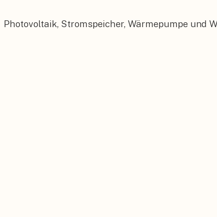
Photovoltaik, Stromspeicher, Wärmepumpe und Wall
Photovoltaik
Maßgeschneiderte PV-Anlagen für Ihr Dach.
Stromspeicher