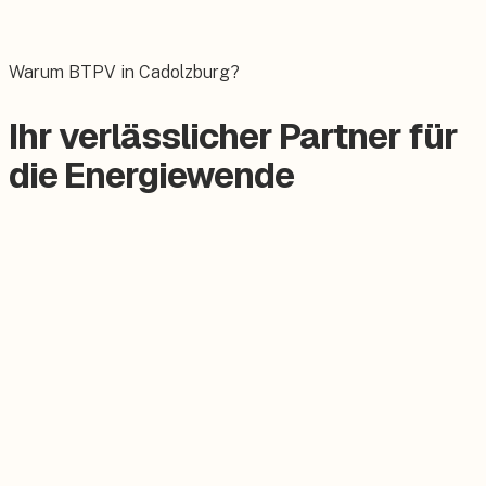
Das E-Auto bequem zuhause laden.
Warum BTPV in Cadolzburg?
Ihr verlässlicher Partner für
die Energiewende
Zertifizierter Meisterbetrieb
Keine Subunternehmer, alles aus einer Hand.