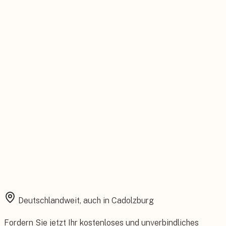
Persönlicher Ansprechpartner
Feste Betreuung von der Beratung bis zum Service.
Installation aus einer Hand
Planung, Montage und Inbetriebnahme vom eigenen Team.
Rundum abgesichert
Starke Garantien und umfassender Versicherungsschutz.
Deutschlandweit, auch in
Cadolzburg
Fordern Sie jetzt Ihr kostenloses und unverbindliches