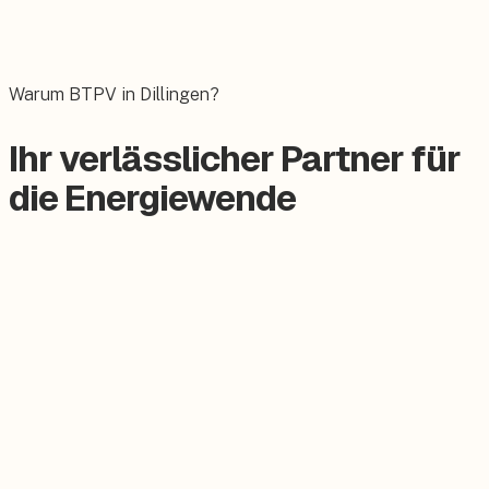
Wallbox
Das E-Auto bequem zuhause laden.
Warum BTPV in Dillingen?
Ihr verlässlicher Partner für
die Energiewende
Zertifizierter Meisterbetrieb
Keine Subunternehmer, alles aus einer Hand.