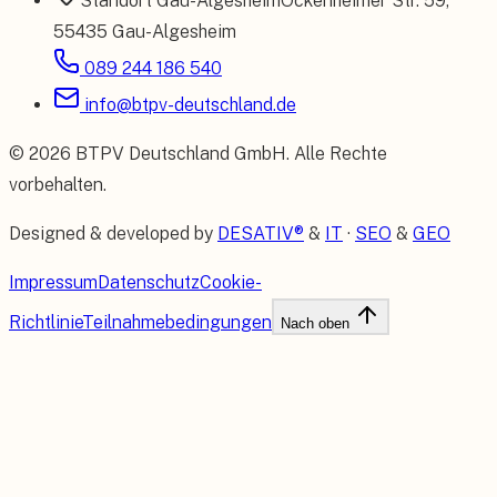
Standort
Gau-Algesheim
Ockenheimer Str. 59
,
55435 Gau-Algesheim
089 244 186 540
info@btpv-deutschland.de
©
2026
BTPV Deutschland GmbH
. Alle Rechte
vorbehalten.
Designed & developed by
DESATIV®
&
IT
·
SEO
&
GEO
Impressum
Datenschutz
Cookie-
Richtlinie
Teilnahmebedingungen
Nach oben