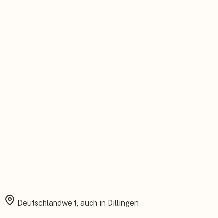
Persönlicher Ansprechpartner
Feste Betreuung von der Beratung bis zum Service.
Installation aus einer Hand
Planung, Montage und Inbetriebnahme vom eigenen Team.
Rundum abgesichert
Starke Garantien und umfassender Versicherungsschutz.
Deutschlandweit, auch in
Dillingen