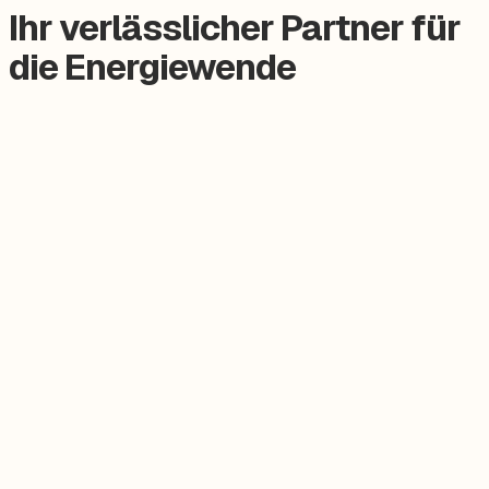
Ihr verlässlicher Partner für
die Energiewende
Zertifizierter Meisterbetrieb
Keine Subunternehmer, alles aus einer Hand.
Persönlicher Ansprechpartner
Feste Betreuung von der Beratung bis zum Service.