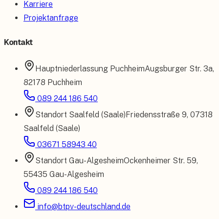
Karriere
Projektanfrage
Kontakt
Hauptniederlassung
Puchheim
Augsburger Str. 3a
,
82178 Puchheim
089 244 186 540
Standort
Saalfeld (Saale)
Friedensstraße 9
,
07318
Saalfeld (Saale)
03671 58943 40
Standort
Gau-Algesheim
Ockenheimer Str. 59
,
55435 Gau-Algesheim
089 244 186 540
info@btpv-deutschland.de