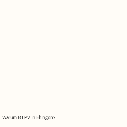
Stromspeicher
Sonnenstrom rund um die Uhr selbst nutzen.
Wärmepumpe
Nachhaltig heizen mit moderner Technik.
Wallbox
Das E-Auto bequem zuhause laden.
Warum BTPV in Ehingen?