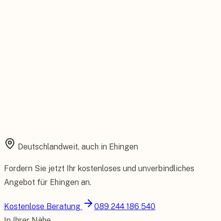
Installation aus einer Hand
Planung, Montage und Inbetriebnahme vom eigenen Team.
Rundum abgesichert
Starke Garantien und umfassender Versicherungsschutz.
Deutschlandweit, auch in
Ehingen
Fordern Sie jetzt Ihr kostenloses und unverbindliches
Angebot für
Ehingen
an.
Kostenlose Beratung
089 244 186 540
In Ihrer Nähe