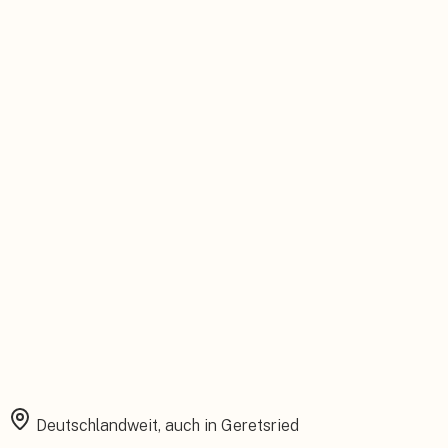
Persönlicher Ansprechpartner
Feste Betreuung von der Beratung bis zum Service.
Installation aus einer Hand
Planung, Montage und Inbetriebnahme vom eigenen Team.
Rundum abgesichert
Starke Garantien und umfassender Versicherungsschutz.
Deutschlandweit, auch in
Geretsried