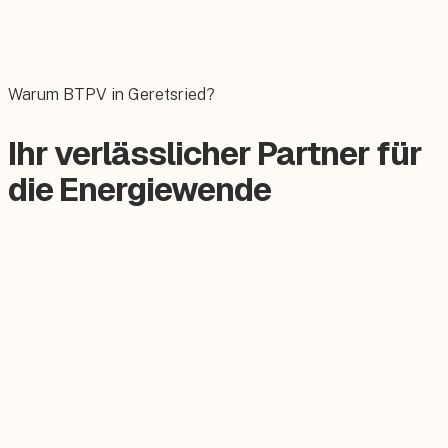
Wallbox
Das E-Auto bequem zuhause laden.
Warum BTPV in Geretsried?
Ihr verlässlicher Partner für
die Energiewende
Zertifizierter Meisterbetrieb
Keine Subunternehmer, alles aus einer Hand.