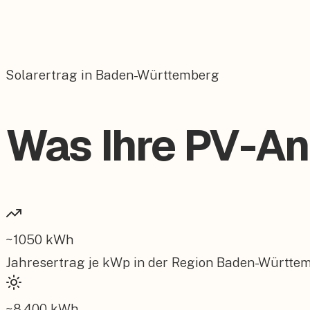
Solarertrag in Baden-Württemberg
Was Ihre PV-Anl
~
1050
kWh
Jahresertrag je kWp in der Region
Baden-Württe
~
8.400
kWh