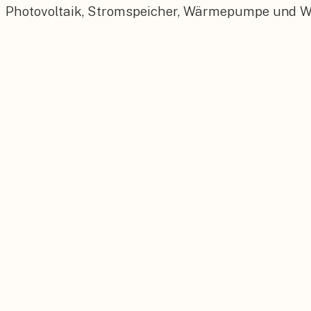
Photovoltaik, Stromspeicher, Wärmepumpe und Wall
Photovoltaik
Maßgeschneiderte PV-Anlagen für Ihr Dach.
Stromspeicher
Sonnenstrom rund um die Uhr selbst nutzen.