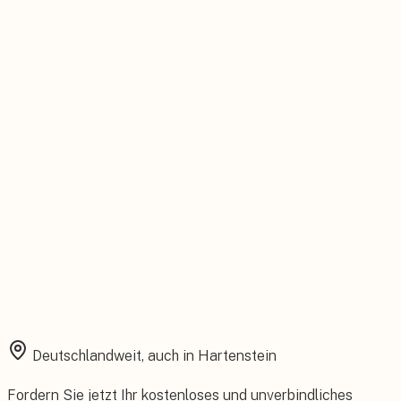
Persönlicher Ansprechpartner
Feste Betreuung von der Beratung bis zum Service.
Installation aus einer Hand
Planung, Montage und Inbetriebnahme vom eigenen Team.
Rundum abgesichert
Starke Garantien und umfassender Versicherungsschutz.
Deutschlandweit, auch in
Hartenstein
Fordern Sie jetzt Ihr kostenloses und unverbindliches