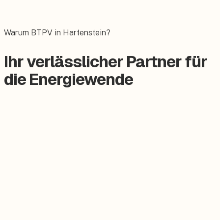
Das E-Auto bequem zuhause laden.
Warum BTPV in Hartenstein?
Ihr verlässlicher Partner für
die Energiewende
Zertifizierter Meisterbetrieb
Keine Subunternehmer, alles aus einer Hand.