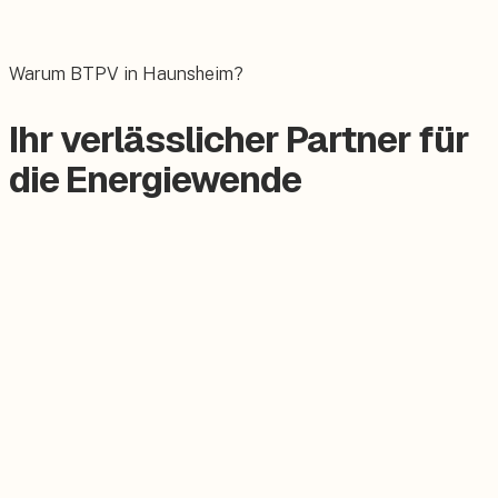
Das E-Auto bequem zuhause laden.
Warum BTPV in Haunsheim?
Ihr verlässlicher Partner für
die Energiewende
Zertifizierter Meisterbetrieb
Keine Subunternehmer, alles aus einer Hand.