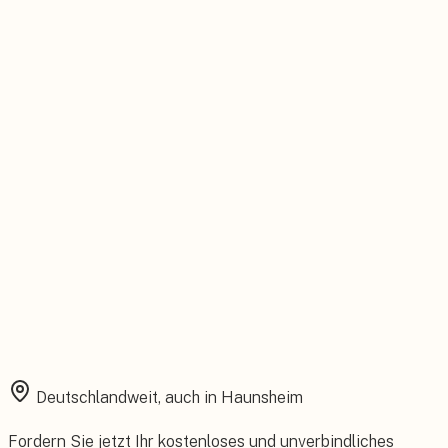
Persönlicher Ansprechpartner
Feste Betreuung von der Beratung bis zum Service.
Installation aus einer Hand
Planung, Montage und Inbetriebnahme vom eigenen Team.
Rundum abgesichert
Starke Garantien und umfassender Versicherungsschutz.
Deutschlandweit, auch in
Haunsheim
Fordern Sie jetzt Ihr kostenloses und unverbindliches