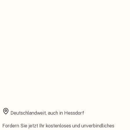
Persönlicher Ansprechpartner
Feste Betreuung von der Beratung bis zum Service.
Installation aus einer Hand
Planung, Montage und Inbetriebnahme vom eigenen Team.
Rundum abgesichert
Starke Garantien und umfassender Versicherungsschutz.
Deutschlandweit, auch in
Hessdorf
Fordern Sie jetzt Ihr kostenloses und unverbindliches