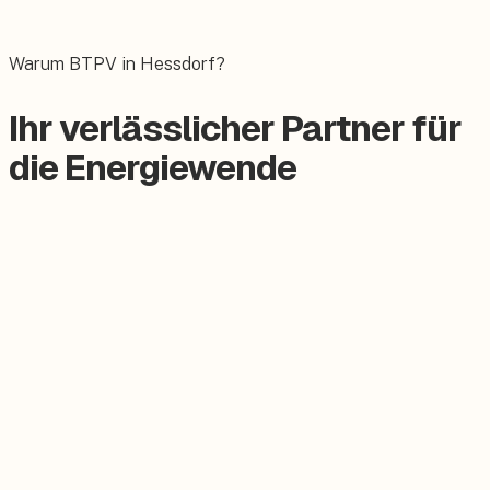
Das E-Auto bequem zuhause laden.
Warum BTPV in Hessdorf?
Ihr verlässlicher Partner für
die Energiewende
Zertifizierter Meisterbetrieb
Keine Subunternehmer, alles aus einer Hand.