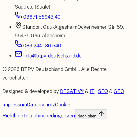
Saalfeld (Saale)
03671 58943 40
Standort
Gau-Algesheim
Ockenheimer Str. 59
,
55435 Gau-Algesheim
089 244 186 540
info@btpv-deutschland.de
©
2026
BTPV Deutschland GmbH
. Alle Rechte
vorbehalten.
Designed & developed by
DESATIV®
&
IT
·
SEO
&
GEO
Impressum
Datenschutz
Cookie-
Richtlinie
Teilnahmebedingungen
Nach oben