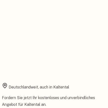
Feste Betreuung von der Beratung bis zum Service.
Installation aus einer Hand
Planung, Montage und Inbetriebnahme vom eigenen Team.
Rundum abgesichert
Starke Garantien und umfassender Versicherungsschutz.
Deutschlandweit, auch in
Kaltental
Fordern Sie jetzt Ihr kostenloses und unverbindliches
Angebot für
Kaltental
an.