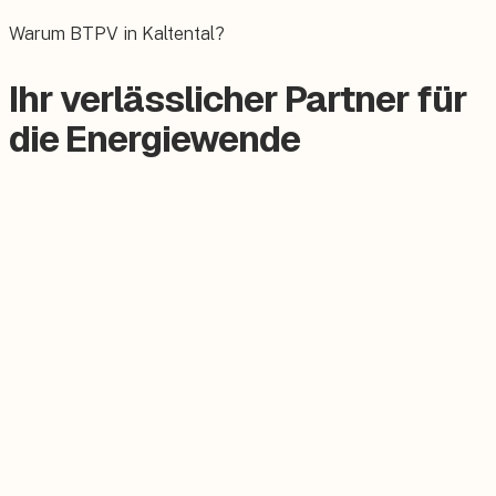
Das E-Auto bequem zuhause laden.
Warum BTPV in Kaltental?
Ihr verlässlicher Partner für
die Energiewende
Zertifizierter Meisterbetrieb
Keine Subunternehmer, alles aus einer Hand.
Persönlicher Ansprechpartner