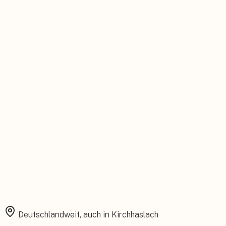
Persönlicher Ansprechpartner
Feste Betreuung von der Beratung bis zum Service.
Installation aus einer Hand
Planung, Montage und Inbetriebnahme vom eigenen Team.
Rundum abgesichert
Starke Garantien und umfassender Versicherungsschutz.
Deutschlandweit, auch in
Kirchhaslach