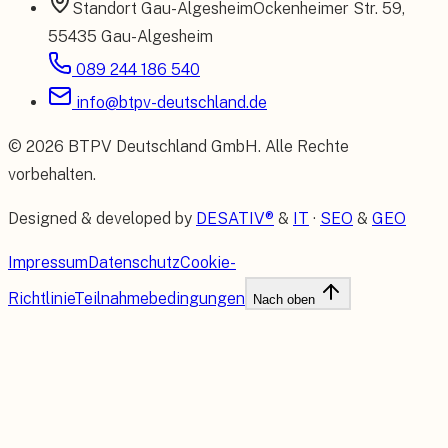
Standort
Gau-Algesheim
Ockenheimer Str. 59
,
55435 Gau-Algesheim
089 244 186 540
info@btpv-deutschland.de
©
2026
BTPV Deutschland GmbH
. Alle Rechte
vorbehalten.
Designed & developed by
DESATIV®
&
IT
·
SEO
&
GEO
Impressum
Datenschutz
Cookie-
Richtlinie
Teilnahmebedingungen
Nach oben