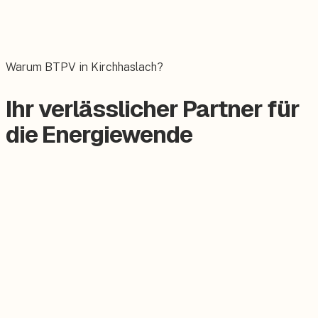
Wallbox
Das E-Auto bequem zuhause laden.
Warum BTPV in Kirchhaslach?
Ihr verlässlicher Partner für
die Energiewende
Zertifizierter Meisterbetrieb
Keine Subunternehmer, alles aus einer Hand.