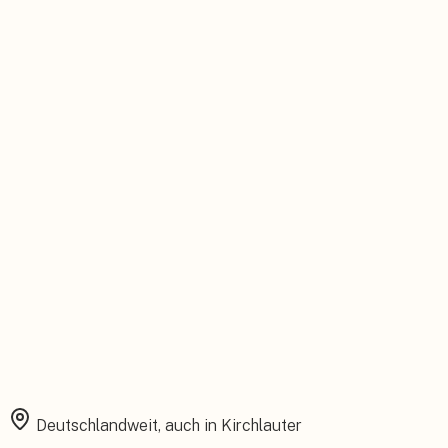
Persönlicher Ansprechpartner
Feste Betreuung von der Beratung bis zum Service.
Installation aus einer Hand
Planung, Montage und Inbetriebnahme vom eigenen Team.
Rundum abgesichert
Starke Garantien und umfassender Versicherungsschutz.
Deutschlandweit, auch in
Kirchlauter