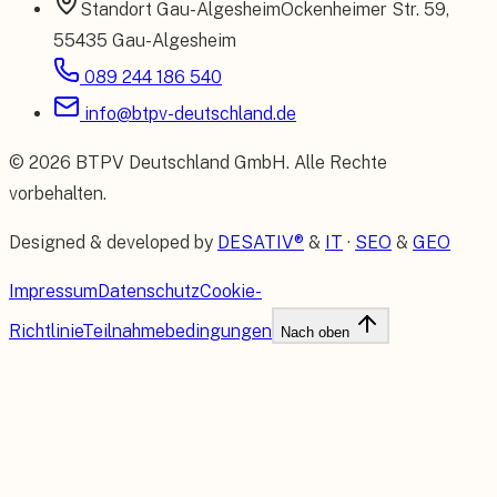
Standort
Gau-Algesheim
Ockenheimer Str. 59
,
55435 Gau-Algesheim
089 244 186 540
info@btpv-deutschland.de
©
2026
BTPV Deutschland GmbH
. Alle Rechte
vorbehalten.
Designed & developed by
DESATIV®
&
IT
·
SEO
&
GEO
Impressum
Datenschutz
Cookie-
Richtlinie
Teilnahmebedingungen
Nach oben