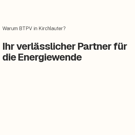
Wallbox
Das E-Auto bequem zuhause laden.
Warum BTPV in Kirchlauter?
Ihr verlässlicher Partner für
die Energiewende
Zertifizierter Meisterbetrieb
Keine Subunternehmer, alles aus einer Hand.