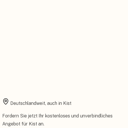
Feste Betreuung von der Beratung bis zum Service.
Installation aus einer Hand
Planung, Montage und Inbetriebnahme vom eigenen Team.
Rundum abgesichert
Starke Garantien und umfassender Versicherungsschutz.
Deutschlandweit, auch in
Kist
Fordern Sie jetzt Ihr kostenloses und unverbindliches
Angebot für
Kist
an.