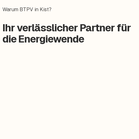
Das E-Auto bequem zuhause laden.
Warum BTPV in Kist?
Ihr verlässlicher Partner für
die Energiewende
Zertifizierter Meisterbetrieb
Keine Subunternehmer, alles aus einer Hand.
Persönlicher Ansprechpartner