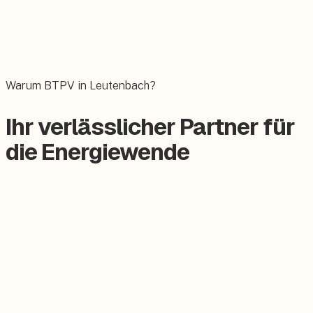
Wallbox
Das E-Auto bequem zuhause laden.
Warum BTPV in Leutenbach?
Ihr verlässlicher Partner für
die Energiewende
Zertifizierter Meisterbetrieb
Keine Subunternehmer, alles aus einer Hand.