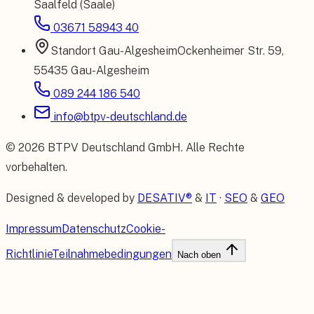
Saalfeld (Saale)
03671 58943 40
Standort
Gau-Algesheim
Ockenheimer Str. 59
,
55435 Gau-Algesheim
089 244 186 540
info@btpv-deutschland.de
©
2026
BTPV Deutschland GmbH
. Alle Rechte
vorbehalten.
Designed & developed by
DESATIV®
&
IT
·
SEO
&
GEO
Impressum
Datenschutz
Cookie-
Richtlinie
Teilnahmebedingungen
Nach oben