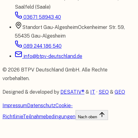
Saalfeld (Saale)
03671 58943 40
Standort
Gau-Algesheim
Ockenheimer Str. 59
,
55435 Gau-Algesheim
089 244 186 540
info@btpv-deutschland.de
©
2026
BTPV Deutschland GmbH
. Alle Rechte
vorbehalten.
Designed & developed by
DESATIV®
&
IT
·
SEO
&
GEO
Impressum
Datenschutz
Cookie-
Richtlinie
Teilnahmebedingungen
Nach oben