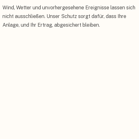
Wind, Wetter und unvorhergesehene Ereignisse lassen sich
nicht ausschließen. Unser Schutz sorgt dafür, dass Ihre
Anlage, und Ihr Ertrag, abgesichert bleiben.
Wetterschäden
Schutz bei Sturm, Hagel, Blitzschlag, Schnee- und
Frostschäden.
Diebstahl & Vandalismus
Abgesichert gegen Diebstahl und mutwillige Beschädigung