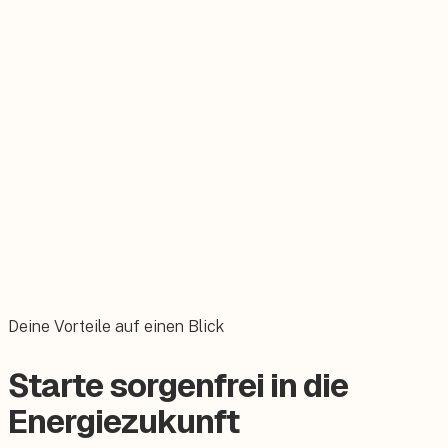
Schadenkosten
Demontage, Wiederaufbau und Reparatur bis zum
Wiederbeschaffungswert, inkl. Mehrkosten.
Volle Schadenabwicklung
Wir übernehmen die komplette Abwicklung im Schadenfall
für Sie.
Deine Vorteile auf einen Blick
Starte sorgenfrei in die
Energiezukunft