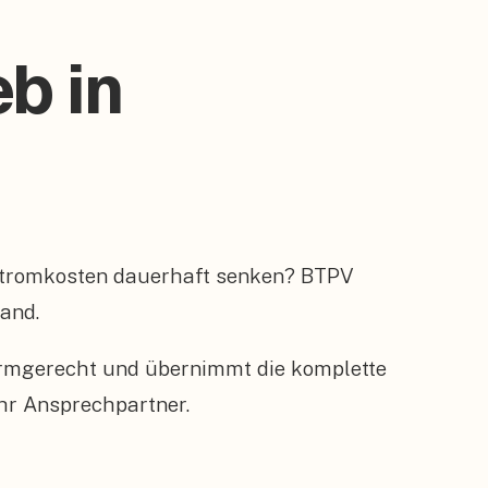
b in
 Stromkosten dauerhaft senken? BTPV
Hand.
ormgerecht und übernimmt die komplette
hr Ansprechpartner.