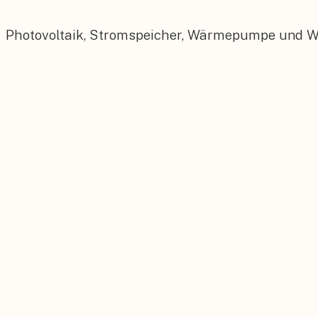
Photovoltaik, Stromspeicher, Wärmepumpe und Wall
Photovoltaik
Maßgeschneiderte PV-Anlagen für Ihr Dach.
Stromspeicher